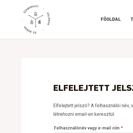
Skip
Köte
to
FŐOLDAL
content
ELFELEJTETT JELS
Elfelejtett jelszó? A felhasználói név
létrehozni email-en keresztül.
Felhasználónév vagy e-mail cím
*