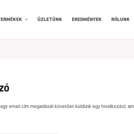
lező
TERMÉKEK
ÜZLETÜNK
EREDMÉNYEK
RÓLUNK
ZÓ
, vagy email cím megadását követően küldünk egy hivatkozást, am