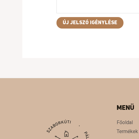
ÚJ JELSZÓ IGÉNYLÉSE
MENÜ
Főoldal
Termékek